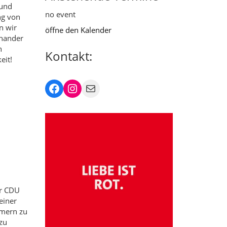
 und
no event
ng von
n wir
öffne den Kalender
inander
n
Kontakt:
eit!
Facebook
Instagram
Mail
er CDU
einer
mmern zu
zu