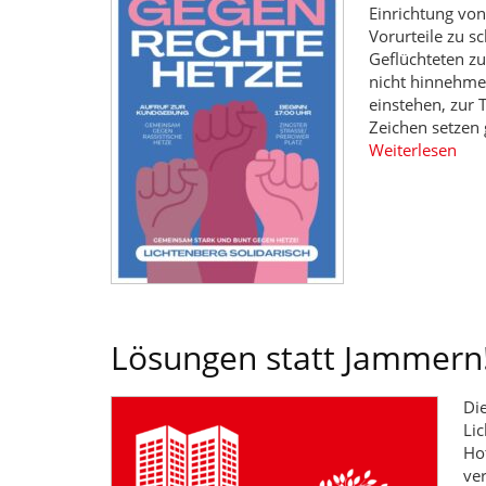
Einrichtung vo
Vorurteile zu s
Geflüchteten zu
nicht hinnehmen!
einstehen, zur
Zeichen setzen 
Weiterlesen
Lösungen statt Jammern
Die
Li
Hot
ver