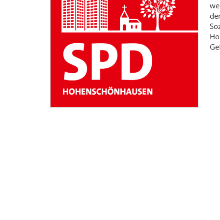
wer
den
So
Hoh
Ge