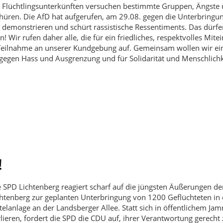
n Flüchtlingsunterkünften versuchen bestimmte Gruppen, Ängste
chüren. Die AfD hat aufgerufen, am 29.08. gegen die Unterbringu
 demonstrieren und schürt rassistische Ressentiments. Das dürfe
 Wir rufen daher alle, die für ein friedliches, respektvolles Mite
 Teilnahme an unserer Kundgebung auf. Gemeinsam wollen wir ei
gegen Hass und Ausgrenzung und für Solidarität und Menschlichk
!
 SPD Lichtenberg reagiert scharf auf die jüngsten Äußerungen d
chtenberg zur geplanten Unterbringung von 1200 Geflüchteten in 
elanlage an der Landsberger Allee. Statt sich in öffentlichem Ja
lieren, fordert die SPD die CDU auf, ihrer Verantwortung gerecht 